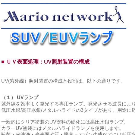
■
ＵＶ表面処理
：UV照射装置の構成
UV(紫外線）照射装置の構成と役割は、以下の通りです。
（１） UVランプ
紫外線を効率よく発光する専用ランプ。発光させる波長によ
低圧水銀/高圧水銀/メタルハライドの3タイプがあり、用途に
一般的にクリア塗装のUV塗料の硬化には高圧水銀ランプ、
カラーUV塗装にはメタルハライドランプを使用します。
殺菌・光洗浄・光表面改質・脱臭・オゾン生成などには低圧