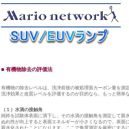
■ 有機物除去の評価法
有機物の除去レベルは、洗浄前後の被処理面カーボン量を測定
洗浄効果と改質レベルを評価するのが目的なら、もっと簡単
（１）水滴の接触角
純粋を試験体表面に滴下し、その水滴の接触角を測定して親
ぬれ性が向上すると表面エネルギーが小さくなるので、表面
親水化されたことになります。ここで角度測定を厳密にする