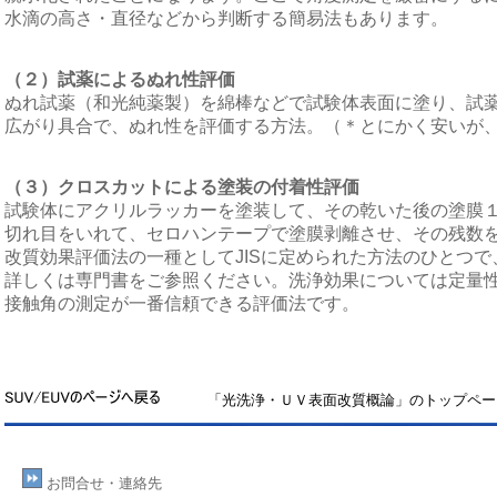
水滴の高さ・直径などから判断する簡易法もあります。
（２）試薬によるぬれ性評価
ぬれ試薬（和光純薬製）を綿棒などで試験体表面に塗り、試
広がり具合で、ぬれ性を評価する方法。（＊とにかく安いが
（３）クロスカットによる塗装の付着性評価
試験体にアクリルラッカーを塗装して、その乾いた後の塗膜１
切れ目をいれて、セロハンテープで塗膜剥離させ、その残数
改質効果評価法の一種としてJISに定められた方法のひとつで
詳しくは専門書をご参照ください。洗浄効果については定量
接触角の測定が一番信頼できる評価法です。
「光洗浄・ＵＶ表面改質概論」のトップペー
お問合せ
・連絡先